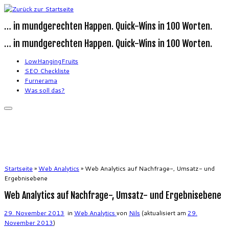
Zum
Inhalt
… in mundgerechten Happen. Quick-Wins in 100 Worten.
springen
… in mundgerechten Happen. Quick-Wins in 100 Worten.
LowHangingFruits
SEO Checkliste
Furnerama
Was soll das?
Startseite
»
Web Analytics
»
Web Analytics auf Nachfrage-, Umsatz- und
Ergebnisebene
Web Analytics auf Nachfrage-, Umsatz- und Ergebnisebene
29. November 2013
in
Web Analytics
von
Nils
(aktualisiert am
29.
November 2013
)