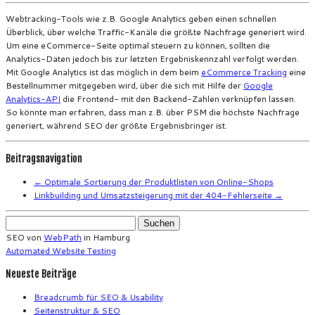
Webtracking-Tools wie z.B. Google Analytics geben einen schnellen
Überblick, über welche Traffic-Kanäle die größte Nachfrage generiert wird.
Um eine eCommerce-Seite optimal steuern zu können, sollten die
Analytics-Daten jedoch bis zur letzten Ergebniskennzahl verfolgt werden.
Mit Google Analytics ist das möglich in dem beim
eCommerce Tracking
eine
Bestellnummer mitgegeben wird, über die sich mit Hilfe der
Google
Analytics-API
die Frontend- mit den Backend-Zahlen verknüpfen lassen.
So könnte man erfahren, dass man z.B. über PSM die höchste Nachfrage
generiert, während SEO der größte Ergebnisbringer ist.
Beitragsnavigation
←
Optimale Sortierung der Produktlisten von Online-Shops
Linkbuilding und Umsatzsteigerung mit der 404-Fehlerseite
→
Suchen
nach:
SEO von
WebPath
in Hamburg
Automated Website Testing
Neueste Beiträge
Breadcrumb für SEO & Usability
Seitenstruktur & SEO